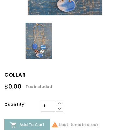
COLLAR
$0.00
Tax included
Quantity


Last items in stock
Add To Cart