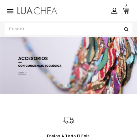
0

Envíos A Todo El País