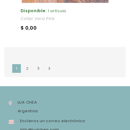
Disponible:
1 artículo
Collar Vera Pink
$ 0,00
Mostrando 1-12 de 35 artículo(s)
1
2
3

LUA CHEA
Argentina
Envíenos un correo electrónico:
info@luachea.com