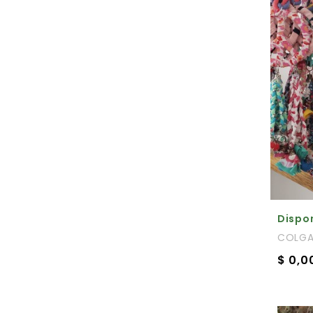
Dispon
COLGA
$ 0,0