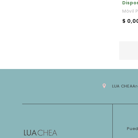
Dispon
Móvil P
$ 0,0
Mostran
LUA CHEA
Ar
Pued