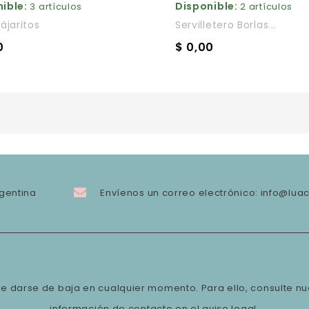
ible:
Disponible:
3 artículos
2 artículos
ájaritos
Servilletero Borlas...
0
$ 0,00
do 1-12 de 25 artículo(s)
gentina
Envíenos un correo electrónico:
info@lua
e darse de baja en cualquier momento. Para ello, consulte nu
información de contacto en el aviso legal.