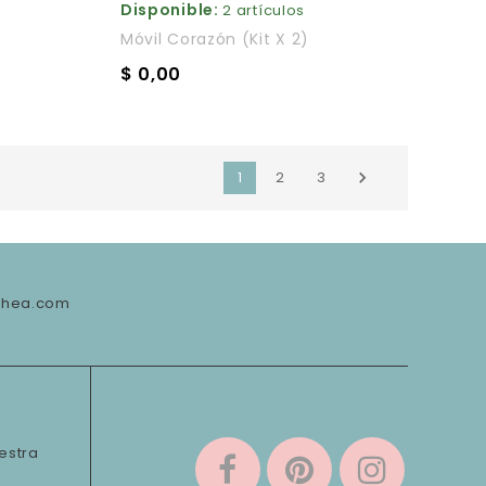
Disponible:
2 artículos
Móvil Corazón (kit X 2)
$ 0,00
1
2
3

chea.com
estra